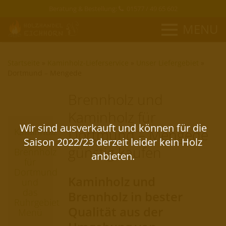
Beratung & Bestellung:
01577 / 49 65 602
MENU
Startseite
»
Kaminholz-Lieferservice
»
Unser Liefergebiet
»
Dortmund – Mengede
Brennholz und
Kaminholz für
Dortmund – Mengede
Kaminholz
&
günstig kaufen
Brennholz
für
Dortmund
Kaminholz und
und
das
Brennholz in bester
Ruhrgebiet
Qualität aus der
Menü