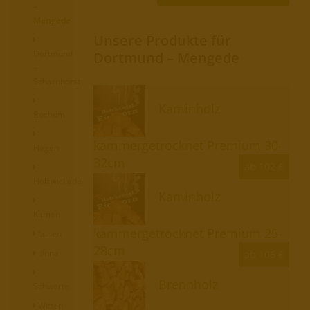
–
Mengede
Unsere Produkte für
Dortmund
Dortmund – Mengede
–
Scharnhorst
Kaminholz
Bochum
kammergetrocknet Premium 30-
Hagen
32cm
ab 102 €
Holzwickede
Kaminholz
Kamen
kammergetrocknet Premium 25-
Lünen
28cm
Unna
ab 106 €
Brennholz
Schwerte
Witten