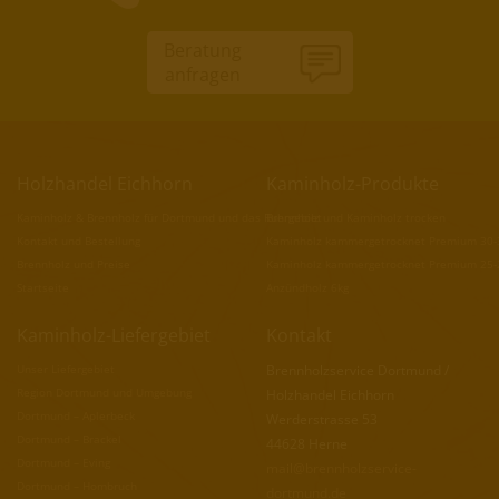
Beratung
anfragen
Holzhandel Eichhorn
Kaminholz-Produkte
Kaminholz & Brennholz für Dortmund und das Ruhrgebiet
Brennholz und Kaminholz trocken
Kontakt und Bestellung
Kaminholz kammergetrocknet Premium 30
Brennholz und Preise
Kaminholz kammergetrocknet Premium 25
Startseite
Anzündholz 6kg
Kaminholz-Liefergebiet
Kontakt
Unser Liefergebiet
Brennholzservice Dortmund /
Region Dortmund und Umgebung
Holzhandel Eichhorn
Dortmund – Aplerbeck
Werderstrasse 53
Dortmund – Brackel
44628 Herne
Dortmund – Eving
mail@brennholzservice-
Dortmund – Hombruch
dortmund.de