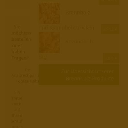
Brennholz
Sie
und Kaminholz trocken
ab 92 €
möchten
bestellen
Anzündholz
oder
haben
6kg
Fragen?
ab 5 €
Ihr
Zur Übersicht unserer
Ansprechpartner
Brennholz-Produkte
Tobias Hahn
Ich
freue
mich
auf
Ihren
Anruf
unter