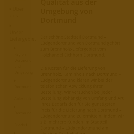
Qualität aus der
Über
Umgebung von
uns
Dortmund
Unser
Der schöne Stadtteil Dortmund –
Liefergebiet
Lüdgendortmund von Dortmund gehört
zum Brennholz-Liefergebiet vom
Region
Holzhandel Eichhorn Dortmund.
Dortmund
und
Die Kosten für die Lieferung von
Umgebung
Brennholz, Kaminholz nach Dortmund –
Lüdgendortmund klären wir bei der
telefonischen Abwicklung Ihrer
Dortmund
Bestellung. Wir versuchen bei jeder
–
Bestellung abhängig von Umfang und Art
Aplerbeck
Ihres Bedarfs den für Sie günstigsten
Preis für die Lieferung nach Dortmund –
Dortmund
Lüdgendortmund zu ermitteln, indem wir
–
z.B. mehrere Kunden im Stadtteil
Brackel
Dortmund – Lüdgendortmund am
gleichen Tag beliefern.