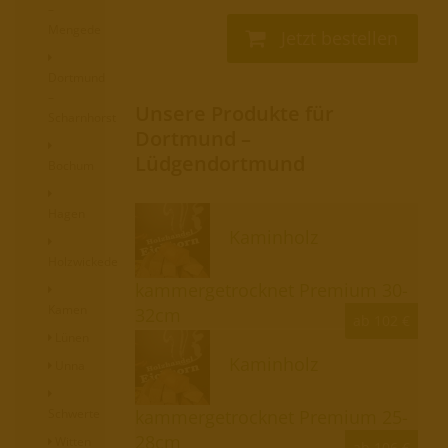
–
Mengede
Jetzt bestellen
Dortmund
–
Unsere Produkte für
Scharnhorst
Dortmund –
Lüdgendortmund
Bochum
Hagen
Kaminholz
Holzwickede
kammergetrocknet Premium 30-
Kamen
32cm
ab 102 €
Lünen
Kaminholz
Unna
kammergetrocknet Premium 25-
Schwerte
28cm
Witten
ab 106 €