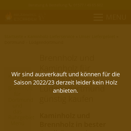
Beratung & Bestellung:
01577 / 49 65 602
MENU
Startseite
»
Kaminholz-Lieferservice
»
Unser Liefergebiet
»
Dortmund – Lüdgendortmund
Brennholz und
Kaminholz für
Dortmund –
Kaminholz
&
Lüdgendortmund
Brennholz
für
günstig kaufen
Dortmund
und
das
Kaminholz und
Ruhrgebiet
Brennholz in bester
Menü