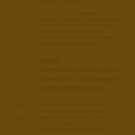
Dortmund
– Eving
Vor allem in der Innenstadt von
Dortmund und den einzelnen Stadtteilen
zahlen sich unsere praktischen Säcke
Dortmund
zum einfachen Transport des
–
Brennholzes und zur platzsparenden
Hombruch
Lagerung des Kaminholzes an.
Dortmund
Unser
–
Hörde
Brennholz-/Kaminholz-
Service für Dortmund –
Dortmund
–
Lüdgendortmund
Huckarde
Wir liefern Ihnen Brennholz und
Dortmund
Kaminholz, Holzpellets, Briketts und
–
Anzündholz günstig und in bester
Lüdgendortmund
Qualität bequem zu Ihnen nach
Dortmund und das Ruhrgebiet
Dortmund