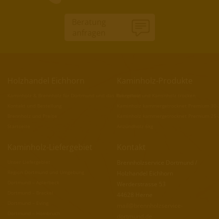
Beratung
anfragen
Holzhandel Eichhorn
Kaminholz-Produkte
Kaminholz & Brennholz für Dortmund und das Ruhrgebiet
Brennholz und Kaminholz trocken
Kontakt und Bestellung
Kaminholz kammergetrocknet Premium 30
Brennholz und Preise
Kaminholz kammergetrocknet Premium 25
Startseite
Anzündholz 6kg
Kaminholz-Liefergebiet
Kontakt
Unser Liefergebiet
Brennholzservice Dortmund /
Region Dortmund und Umgebung
Holzhandel Eichhorn
Dortmund – Aplerbeck
Werderstrasse 53
Dortmund – Brackel
44628 Herne
Dortmund – Eving
mail@brennholzservice-
Dortmund – Hombruch
dortmund.de