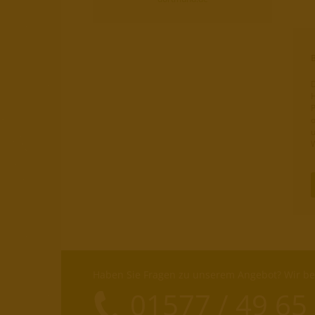
D
H
P
o
u
W
Haben Sie Fragen zu unserem Angebot? Wir ber
01577 / 49 65