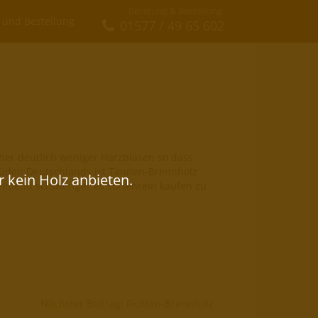
Beratung & Bestellung:
 und Bestellung
01577 / 49 65 602
ber deutlich weniger Harzblasen so dass
Süden Deutschlands ist Tannen-Brennholz
nehmend schwieriger es sortenrein kaufen zu
Nächster Beitrag: Fichten-Brennholz