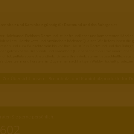
Brennholz und Kaminholz günstig für Dortmund und das Ruhrgebiet
er Holzhandel Eichhorn Dortmund ist Ihr freundlicher und kompetenter Händler 
olzpellets, Holzbriketts und Anzündholz höchster Qualität. Wir liefern Ihnen d
reisen und zum Wunschtermin bis vor Ihre Haustür in Dortmund und das Ruhrge
der getrocknetes Brennholz und Kaminholz (Buchenscheitholz) mit einer Scheitl
nd Holzpellets sowie Anzündholz. Unsere Brennholz stammt ausschließlich aus 
aldbesitzern und Förstern im Zuge einer nachhaltigen Waldwirtschaft produziert
Zur Übersicht unserer Brennholz- und Kaminholzprodukte für 
aten Sie gerne persönlich.
 602