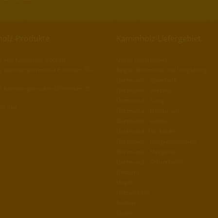
olz-Produkte
Kaminholz-Liefergebiet
z und Kaminholz trocken
Unser Liefergebiet
z kammergetrocknet Premium 30-
Region Dortmund und Umgebung
Dortmund – Aplerbeck
z kammergetrocknet Premium 25-
Dortmund – Brackel
Dortmund – Eving
lz 6kg
Dortmund – Hombruch
Dortmund – Hörde
Dortmund –Huckarde
Dortmund – Lüdgendortmund
Dortmund – Mengede
Dortmund – Scharnhorst
Bochum
Hagen
Holzwickede
Kamen
Lünen