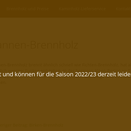
Brennholz und Preise
Kaminholz-Lieferservice
Kontakt
annen-Brennholz
en-Brennholz brennt ähnlich schnell wie Fichten-Brennholz, hat a
lich weniger Funken entstehen.
In der bergigen Alpen-Region im 
klassische Brennstoff für offene Herdfeuer, allerdings wird es zu
en.
eriger Beitrag: Birken-Brennholz