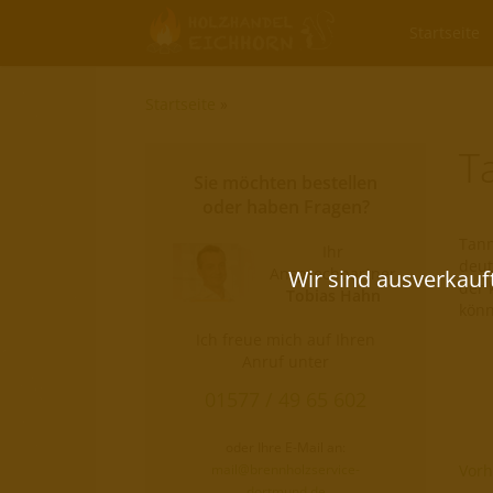
Startseite
Startseite
»
T
Sie möchten bestellen
oder haben Fragen?
Tann
Ihr
deut
Ansprechpartner
der 
Tobias Hahn
könn
Ich freue mich auf Ihren
Anruf unter
01577 / 49 65 602
oder Ihre E-Mail an:
mail@brennholzservice-
Vorh
dortmund.de