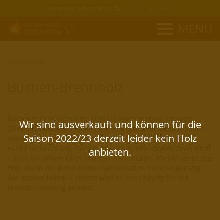
Beratung & Bestellung:
01577 / 49 65 602
MENU
Startseite
»
Buchen-Brennholz
Buchenholz ist durch ein ruhiges Flammenbild und gute
Glutentwicklung als Kaminholz sehr geeignet.
Neben einem
hohen Heizwert ist es auch hier die geringe
Funkenentwicklung, die das Holz zu einem idealen Brennstoff
– auch für offene Öfen und Kamine – macht. Allerdings ist das
Holz durch die guten Brenneigenschaften nicht so günstig
wie andere Hölzer – zudem wird es auch häufig für die
Möbelherstellung genutzt.