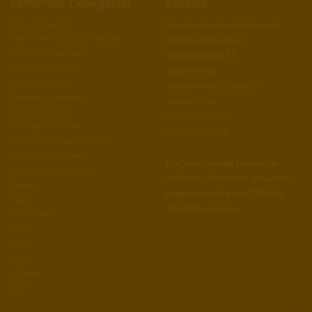
Kaminholz-Liefergebiet
Kontakt
Unser Liefergebiet
Brennholzservice Dortmund /
Region Dortmund und Umgebung
Holzhandel Eichhorn
Dortmund – Aplerbeck
Werderstrasse 53
Dortmund – Brackel
44628 Herne
Dortmund – Eving
mail@brennholzservice-
Dortmund – Hombruch
dortmund.de
Dortmund – Hörde
02323 / 2290497
Dortmund –Huckarde
01577/4965602
Dortmund – Lüdgendortmund
Dortmund – Mengede
Nur jeden Freitag können Sie
Dortmund – Scharnhorst
selber das Kaminholz bei uns im
Bochum
Lager in der Zeit von 10.00 bis
Hagen
15.00 Uhr abholen.
Holzwickede
Kamen
Lünen
Unna
Schwerte
Witten